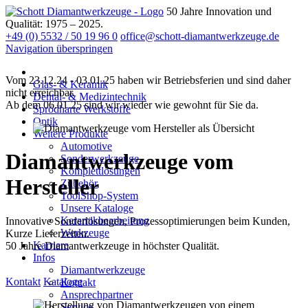
50 Jahre Innovation und
Qualität: 1975 – 2025.
+49 (0) 5532 / 50 19 96 0
office@schott-diamantwerkzeuge.de
Navigation überspringen
Vom 23.12.24 - 03.01.25 haben wir Betriebsferien und sind daher
Glas- & Keramik
nicht erreichbar.
Dental- & Medizintechnik
Ab dem 06.01.25 sind wir wieder wie gewohnt für Sie da.
Sprödharte Werkstoffe
Optik
Weitere Produkte
Automotive
Diamantwerkzeuge vom
Sonderwerkzeuge
Komplettlösungen
Hersteller
Zubehör
ToolShop-System
Unsere Kataloge
Keramikbearbeitung
Innovative Sonderlösungen, Prozessoptimierungen beim Kunden,
Werkzeuge
Kurze Lieferzeiten.
Karriere
50 Jahre Diamantwerkzeuge in höchster Qualität.
Infos
Diamantwerkzeuge
Kontakt
Kataloge
Kontakt
Ansprechpartner
Service