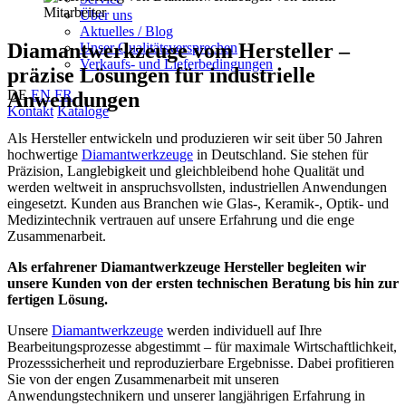
Über uns
Aktuelles / Blog
Diamantwerkzeuge vom Hersteller –
Unser Qualitätsversprechen
Verkaufs- und Lieferbedingungen
präzise Lösungen für industrielle
DE
EN
FR
Anwendungen
Kontakt
Kataloge
Als Hersteller entwickeln und produzieren wir seit über 50 Jahren
hochwertige
Diamantwerkzeuge
in Deutschland. Sie stehen für
Präzision, Langlebigkeit und gleichbleibend hohe Qualität und
werden weltweit in anspruchsvollsten, industriellen Anwendungen
eingesetzt. Kunden aus Branchen wie Glas-, Keramik-, Optik- und
Medizintechnik vertrauen auf unsere Erfahrung und die enge
Zusammenarbeit.
Als erfahrener Diamantwerkzeuge Hersteller begleiten wir
unsere Kunden von der ersten technischen Beratung bis hin zur
fertigen Lösung.
Unsere
Diamantwerkzeuge
werden individuell auf Ihre
Bearbeitungsprozesse abgestimmt – für maximale Wirtschaftlichkeit,
Prozesssicherheit und reproduzierbare Ergebnisse. Dabei profitieren
Sie von der engen Zusammenarbeit mit unseren
Anwendungstechnikern und unserer langjährigen Erfahrung in