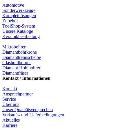
Automotive
Sonderwerkzeuge
Komplettlösungen
Zubehör
ToolShop-System
Unsere Kataloge
Keramikbearbeitung
Mikrobohrer
Diamantbohrkrone
Diamanttrennscheibe
Glashohlbohrer
Diamant Hohlbohrer
Diamantfräser
Kontakt / Informationen
Kontakt
Ansprechpartner
Service
Über uns
Unser Qualitätsversprechen
Verkaufs- und Lieferbedingungen
Aktuelles
Karriere